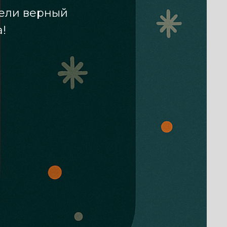
вели верный
!