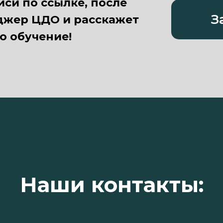
си по ссылке, после
З
еджер ЦДО и расскажет
 обучение!
Наши контакты: