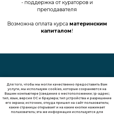
- поддержка от кураторов и
преподавателя
Возможна оплата курса
материнским
капиталом
!
Наши контакты:
Для того, чтобы мы могли качественно предоставить Вам
услуги, мы используем cookies, которые сохраняются на
Вашем компьютере (сведения о местоположении; ip-адрес;
тип, язык, версия ОС и браузера; тип устройства и разрешение
e-mail: distant@school.msu.ru
его экрана; источник, откуда пришел на сайт пользователь;
какие страницы открывает и на какие кнопки нажимает
telergam: @DistantSchoolMsu
пользователь; эта же информация используется для