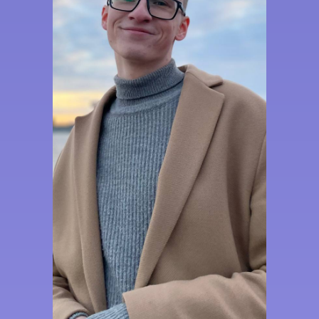
Выпускник химического
факультета МГУ имени М.В.
Ломоносова
Победитель олимпиады
«Ломоносов» по химии
Преподаватель химии
Университетской гимназии
МГУ
Член жюри секции «Химия»