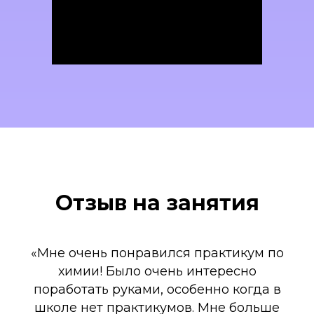
подготовки к ЕГЭ и ОГЭ
«REDCATSCHOOL». Стараюсь
объяснять сложные темы
простым и понятным языком —
так, как сам хотел бы их услышать,
когда только начинал изучать
химию.
Отзыв на занятия
«Мне очень понравился практикум по
химии! Было очень интересно
поработать руками, особенно когда в
школе нет практикумов. Мне больше