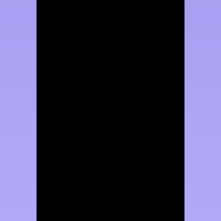
Выпускник химического
факультета МГУ имени М.В.
Ломоносова, аспирант второго
года обучения. Преподаватель
химии в образовательном центра