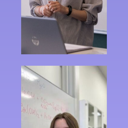
Студентка 4-го курса
химического факультета МГУ
имени М.В. Ломоносова
Выпускница Университетской
гимназии МГУ
Преподаватель химии в
Университетской гимназии
МГУ
Сдала ЕГЭ по химии на 100
баллов