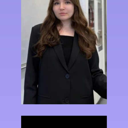
Я — выпускница химического
факультета МГУ имени М.В.
Ломоносова и учитель химии в
Университетской гимназии. Уже
более трёх лет помогаю детям не
только успешно сдавать ЕГЭ и
ОГЭ, но и глубоко понимать
предмет.
За время работы подготовила
учеников с разным уровнем
начальной подготовки, среди них
есть стобалльники ЕГЭ, а
большинство достигают
результатов 80+ баллов. Также
помогаю повысить текущую
успеваемость, закрыть пробелы в
знаниях и выстроить уверенность
в своих силах.
В своей работе делаю акцент на
доступное объяснение сложных
тем и развитие логического
мышления, необходимого для
успешной сдачи экзаменов и
дальнейшего обучения.