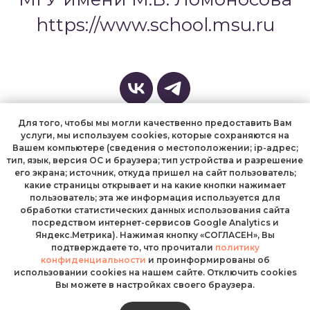
https://www.school.msu.ru
Для того, чтобы мы могли качественно предоставить Вам
услуги, мы используем cookies, которые сохраняются на
Вашем компьютере (сведения о местоположении; ip-адрес;
тип, язык, версия ОС и браузера; тип устройства и разрешение
его экрана; источник, откуда пришел на сайт пользователь;
какие страницы открывает и на какие кнопки нажимает
пользователь; эта же информация используется для
Университетская гимназия МГУ
обработки статистических данных использования сайта
посредством интернет-сервисов Google Analytics и
Яндекс.Метрика). Нажимая кнопку «СОГЛАСЕН», Вы
Курсы Университетской гимназии МГУ
подтверждаете то, что прочитали
политику
конфиденциальности
и проинформированы об
Политика конфиденциальности
использовании cookies на нашем сайте. Отключить cookies
Вы можете в настройках своего браузера.
Пользовательское соглашение