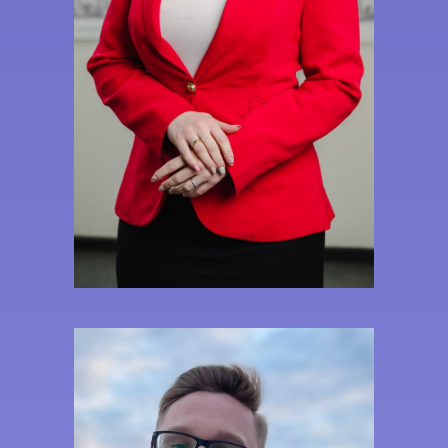
Выпускница химического
факультета МГУ имени М.В.
Ломоносова
Кандидат химических наук,
высшая учительская категория
Член Ассоциации учителей и
преподавателей химии
Действующий эксперт ЕГЭ,
средний балл учеников — 95
Тренер сборной РФ по химии